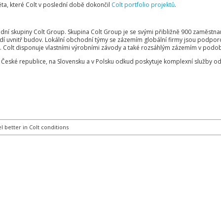
ěta, které Colt v poslední době dokončil
Colt portfolio projektů
.
rodní skupiny Colt Group. Skupina Colt Group je se svými přibližně 900 zaměstn
dí uvnitř budov. Lokální obchodní týmy se zázemím globální firmy jsou podpo
. Colt disponuje vlastními výrobními závody a také rozsáhlým zázemím v podob
v České republice, na Slovensku a v Polsku odkud poskytuje komplexní služby o
l better in Colt conditions