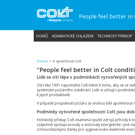
People feel better in
DOMŮ
ADIABATICKÉ CHLAZENÍ
TECHNICKÝ PRINCIP
Domov
>
O společnosti Colt
"People feel better in Colt condit
Lidé se cítí lépe v podmínkách vytvořených spo
Od roku 1931 napomáhá Colt lidem k tomu, aby se ve svém
systémům požárního odvětrání. Lidé si užívají v podmínkác
k jejich produktivitě.
V případě propuknutí požáru se mohou lidé spolehnout na
Podmínky vytvořené společností Colt jsou dob
Holistický přístup Colt znamená využití zdrojů přírody k 
vzájemně spolupracovaly a snižovaly energetické i jiné n
s fotovoltaickými články pro vygenerování elektrické ener