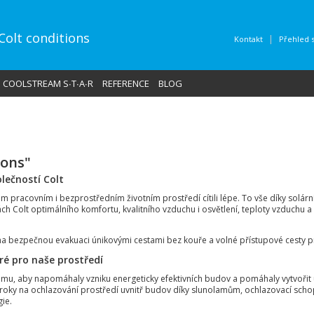
 Colt conditions
Kontakt
Přehled 
COOLSTREAM S∙T∙A∙R
REFERENCE
BLOG
ions"
lečností Colt
 pracovním i bezprostředním životním prostředí cítili lépe. To vše díky solár
h Colt optimálního komfortu, kvalitního vzduchu i osvětlení, teploty vzduchu a 
 bezpečnou evakuaci únikovými cestami bez kouře a volné přístupové cesty pr
ré pro naše prostředí
tomu, aby napomáhaly vzniku energeticky efektivních budov a pomáhaly vytvořit 
ároky na ochlazování prostředí uvnitř budov díky slunolamům, ochlazovací schop
gie.