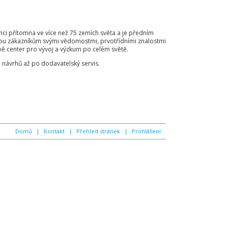
anci přítomna ve více než 75 zemích světa a je předním
rou zákazníkům svými vědomostmi, prvotřídními znalostmi
ě center pro vývoj a výzkum po celém světě.
d návrhů až po dodavatelský servis.
Domů
Kontakt
Přehled stránek
Prohlášení