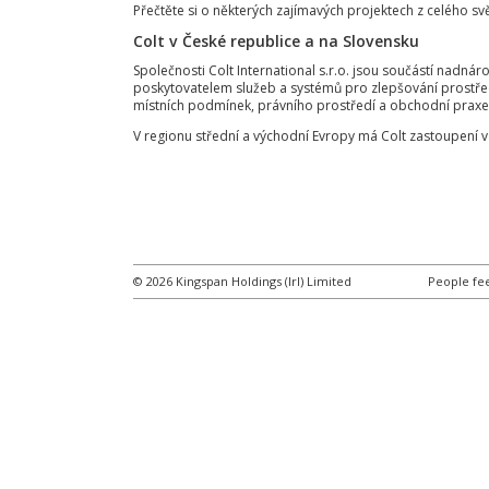
Přečtěte si o některých zajímavých projektech z celého sv
Colt v České republice a na Slovensku
Společnosti Colt International s.r.o. jsou součástí nadná
poskytovatelem služeb a systémů pro zlepšování prostře
místních podmínek, právního prostředí a obchodní praxe
V regionu střední a východní Evropy má Colt zastoupení 
© 2026 Kingspan Holdings (Irl) Limited
People fee