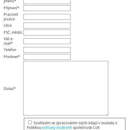
Jméno
*
Příjmení
*
Pracovní
pozice
Ulice
PSČ, město
Váš e-
mail
*
Telefon
Předmet
*
Dotaz
*
Souhlasím se zpracováním svých údajů v souladu s
Politikou
ochrany soukromí
společnosti Colt