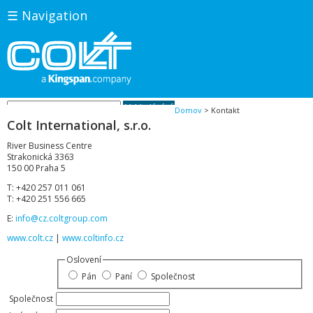
☰ Navigation
Domov
>
Kontakt
Colt International, s.r.o.
River Business Centre
Strakonická 3363
150 00 Praha 5
T: +420 257 011 061
T: +420 251 556 665
E:
info@cz.coltgroup.com
www.colt.cz
|
www.coltinfo.cz
Oslovení
Pán
Paní
Společnost
Společnost