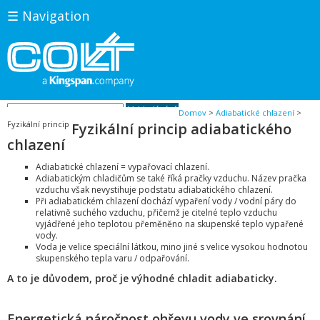
☰ Navigation
Domov
>
Adiabatické chlazení
>
Fyzikální princip
Fyzikální princip adiabatického
chlazení
Adiabatické chlazení = vypařovací chlazení.
Adiabatickým chladičům se také říká pračky vzduchu. Název pračka
vzduchu však nevystihuje podstatu adiabatického chlazení.
Při adiabatickém chlazení dochází vypaření vody / vodní páry do
relativně suchého vzduchu, přičemž je citelné teplo vzduchu
vyjádřené jeho teplotou přeměněno na skupenské teplo vypařené
vody.
Voda je velice speciální látkou, mino jiné s velice vysokou hodnotou
skupenského tepla varu / odpařování.
A to je důvodem, proč je výhodné chladit adiabaticky.
Energetická náročnost ohřevu vody ve srovnání