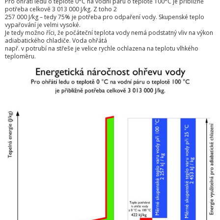
Pro ohřátí ledu o teplotě 0°C na vodní páru o teplotě 100°C je přibližně
potřeba celkově 3 013 000 J/kg. Z toho 2
257 000 J/kg – tedy 75% je potřeba pro odpaření vody. Skupenské teplo
vypařování je velmi vysoké.
Je tedy možno říci, že počáteční teplota vody nemá podstatný vliv na výkon
adiabatického chladiče. Voda ohřátá
např. v potrubí na střeše je velice rychle ochlazena na teplotu vlhkého
teploměru.